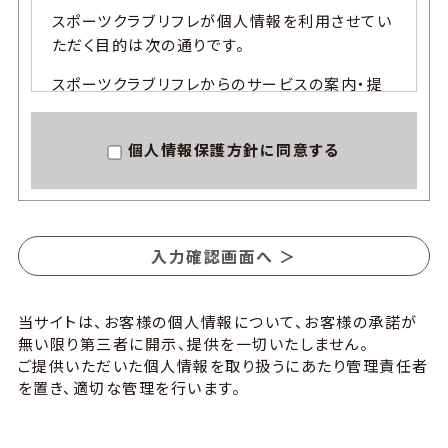
スポーツクラブ リフレが個人情報を利用させてい
ただく目的は次の通りです。
スポーツクラブ リフレからのサービスの案内・提
供およびこれに関する申込受付・事務手続・お客
様への連絡。
個人情報保護方針に同意する
施設内外における各種イベントの申込み受付・事
務手続・お客様への連絡。
キャンペーン・モニター等への応募受付、お客様
への連絡、プレゼント発送。
新サービス、新商品の開発およびサービス向上の
ためのアンケート依頼。
防犯、安全管理を目的としたお客様への連絡。
当サイトは、お客様の個人情報について、お客様の承諾が
無い限り第三者に開示、提供を一切いたしません。
3.個人情報の利用へのご承諾
ご提供いただいた個人情報を取り扱うにあたり管理責任者
を置き、適切な管理を行います。
スポーツクラブ リフレは、お客様から個人情報を
取得する場合には、利用目的を明示しご承諾を