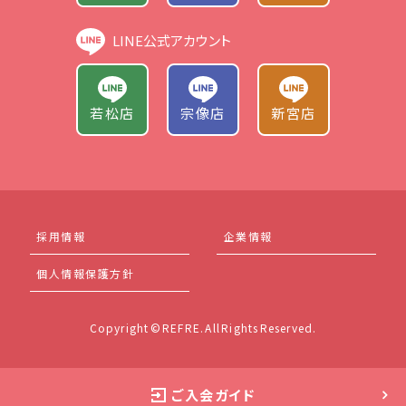
なかったときには、適正なサービス等の提供が受
けられない場合があります。
LINE公式アカウント
6.安全管理措置
若松店
宗像店
新宮店
スポーツクラブ リフレは、お客様の個人情報を厳
重に管理し、不正アクセス･紛失･破壊･改ざん･
漏洩等に対する予防･是正措置および安全対策
を講じます。
採用情報
企業情報
7.社内教育
個人情報保護方針
スポーツクラブ リフレは、従業員に対する個人情
報保護について教育訓練を行い、その内容を社
Copyright © REFRE. All Rights Reserved.
内に周知徹底させます。
8.委託先の監督
ご入会ガイド