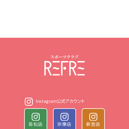
いただいたうえで、その目的達成に必要な範囲で
取得させていただきます。
4.個人情報の利用
スポーツクラブ リフレがお客様の個人情報を利用
するにあたっては、利用目的の範囲内でのみ利用
することとし、その目的の範囲を逸脱した利用は
いたしません。
5.個人情報取得への同意について
個人情報を提供されるか否か、および、どの個人
Instagram公式アカウント
情報を提供し、どの個人情報を提供しないかに
ついては、ご本人のご意思に基づくものといたし
ます。
若松店
宗像店
新宮店
ただし、利用目的に必要な個人情報を提供され